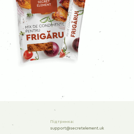
Підтримка:
support@secretelement.uk