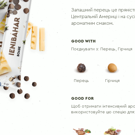
Приправа для шашлику
Запашний перець це пряність
Центральній Америці і на сус
ПЕРЦІ
ароматним смаком.
Перець чорний молотий
GOOD WITH
Перець чорний
Поєднувати з:
Перець, Гірчиця
Перець духмяний горошок
Перець
Гірчиця
GOOD FOR
Щоб отримати інтенсивний аром
використовуйте цю спецію для