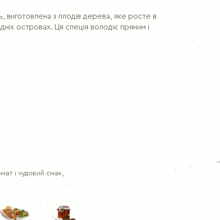
Кріп
Чебрец
, виготовлена з плодів дерева, яке росте в
ідніх островах. Ця спеція володіє пряним і
Розмарин
ат і чудовий смак,
: