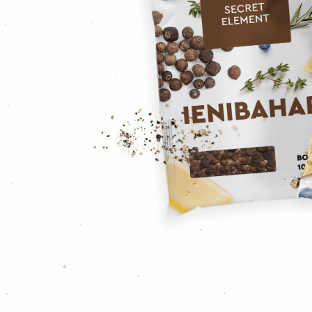
Гвоздика мелена
Куркума
Каррі
Гірчиця
Імбир
Часник
Коріандр мелений
Коріандр
Кмин