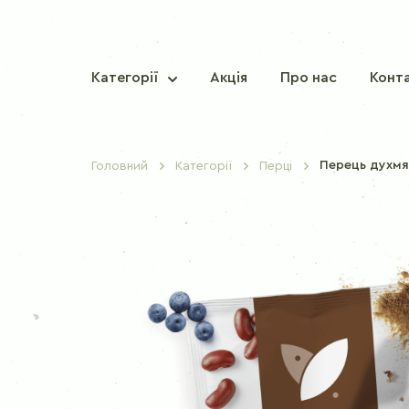
Категорії
Акція
Про нас
Конт
Перець духм
Головний
Категорії
Перці
ТРАДИЦІЙНІ СПЕЦІЇ
Паприка солодка
Перець червоний гострий
Мускатний горіх
Кориця
Гвоздика