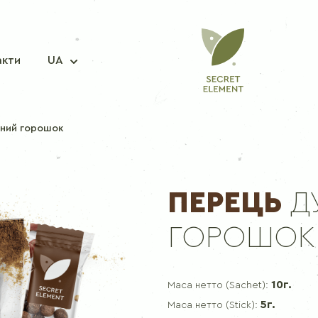
акти
UA
яний горошок
СУМІШ СПЕЦІЙ
ПЕРЕЦЬ
Д
Приправа для риби
ГОРОШОК
Приправа для свинини
Приправа для курки
Приправа для корейської моркви
10г.
Маса нетто (Sachet):
Приправа для борщу
5г.
Маса нетто (Stick):