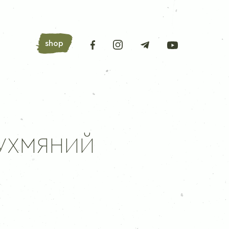
shop
АРОМАТНІ ТРАВИ
УХМЯНИЙ
Лавровий лист
Орегано
Базилік
Петрушка
Любисток