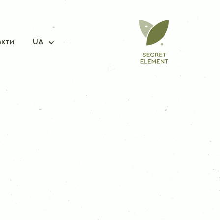
акти
UA
СУМІШ СПЕЦІЙ
Приправа для риби
Приправа для свинини
Приправа для курки
Приправа для корейської моркви
Приправа для борщу