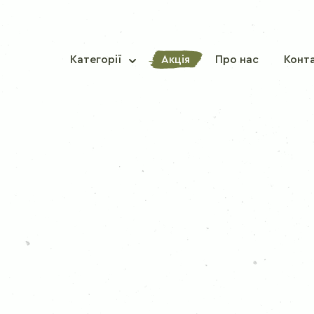
Категорії
Акція
Про нас
Конт
ТРАДИЦІЙНІ СПЕЦІЇ
Паприка солодка
Перець червоний гострий
Мускатний горіх
Кориця
Гвоздика