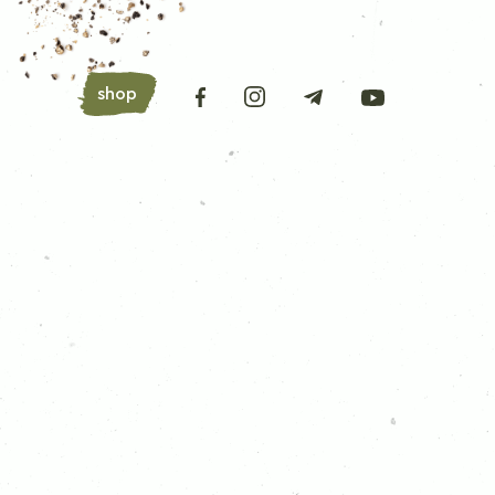
shop
АРОМАТНІ ТРАВИ
Лавровий лист
Орегано
Базилік
Петрушка
Любисток