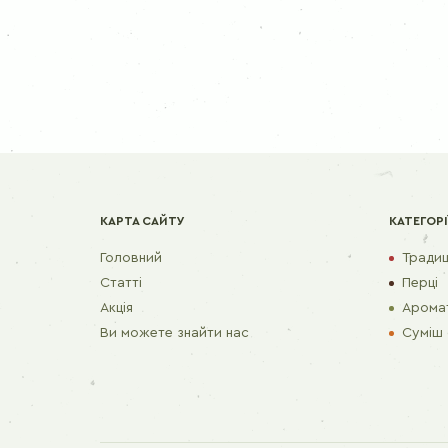
Гвоздика мелена
Куркума
Каррі
Гірчиця
Імбир
Часник
Коріандр мелений
Коріандр
Кмин
КАРТА САЙТУ
КАТЕГОРІ
Головний
Традиці
Статті
Перці
Акція
Аромат
Ви можете знайти нас
Суміш 