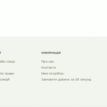
Приправа для шашлику
ПЕРЦІ
Перець чорний молотий
Перець чорний
Перець духмяний горошок
Ї
ІНФОРМАЦІЯ
йні спеції
Про нас
Контакти
ні трави
Мені потрібно:
спецій
Замовити дзвінок за 28 секунд